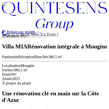
Aller au contenu principal
Aller au contenu principal
Retour aux projets
04 23 35 80 74
Un Projet ?
Menu
Réalisation
2025
Villa MIA
Rénovation intégrale à Mougins
Patrimoine
Réception
Bien-être
386,5 m²
Localisation
Mougins
Surface
386,5 m²
Durée
NC
Année
2025
À propos du projet
Une rénovation clé en main sur la Côte
d'Azur