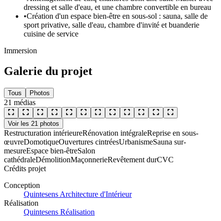
dressing et salle d'eau, et une chambre convertible en bureau
•
Création d'un espace bien-être en sous-sol : sauna, salle de
sport privative, salle d'eau, chambre d'invité et buanderie
cuisine de service
Immersion
Galerie du projet
Tous
Photos
21
médias
Voir les
21
photos
Restructuration intérieure
Rénovation intégrale
Reprise en sous-
œuvre
Domotique
Ouvertures cintrées
Urbanisme
Sauna sur-
mesure
Espace bien-être
Salon
cathédrale
Démolition
Maçonnerie
Revêtement dur
CVC
Crédits projet
Conception
Quintesens Architecture d'Intérieur
Réalisation
Quintesens Réalisation