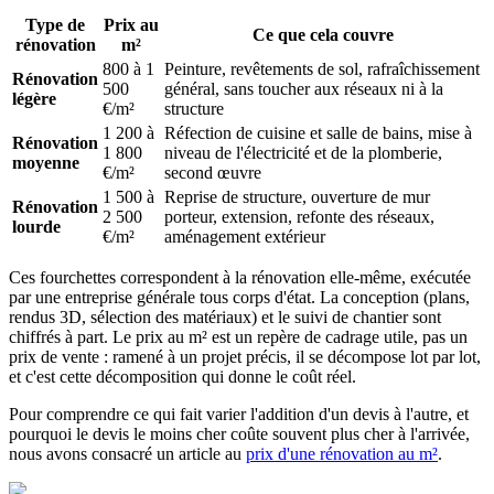
Type de
Prix au
Ce que cela couvre
rénovation
m²
800 à 1
Peinture, revêtements de sol, rafraîchissement
Rénovation
500
général, sans toucher aux réseaux ni à la
légère
€/m²
structure
1 200 à
Réfection de cuisine et salle de bains, mise à
Rénovation
1 800
niveau de l'électricité et de la plomberie,
moyenne
€/m²
second œuvre
1 500 à
Reprise de structure, ouverture de mur
Rénovation
2 500
porteur, extension, refonte des réseaux,
lourde
€/m²
aménagement extérieur
Ces fourchettes correspondent à la rénovation elle-même, exécutée
par une entreprise générale tous corps d'état. La conception (plans,
rendus 3D, sélection des matériaux) et le suivi de chantier sont
chiffrés à part. Le prix au m² est un repère de cadrage utile, pas un
prix de vente : ramené à un projet précis, il se décompose lot par lot,
et c'est cette décomposition qui donne le coût réel.
Pour comprendre ce qui fait varier l'addition d'un devis à l'autre, et
pourquoi le devis le moins cher coûte souvent plus cher à l'arrivée,
nous avons consacré un article au
prix d'une rénovation au m²
.