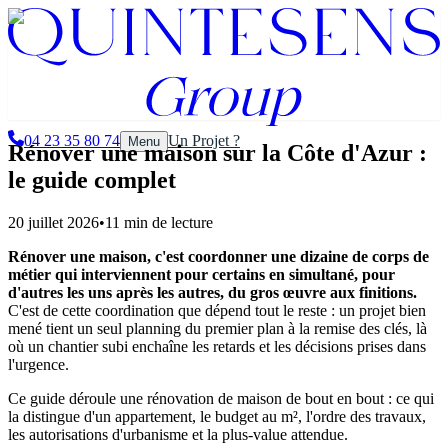
Aller au contenu principal
Aller au contenu principal
04 23 35 80 74
Un Projet ?
Menu
Rénover une maison sur la Côte d'Azur :
le guide complet
20 juillet 2026
•
11
min de lecture
Rénover une maison, c'est coordonner une dizaine de corps de
métier qui interviennent pour certains en simultané, pour
d'autres les uns après les autres, du gros œuvre aux finitions.
C'est de cette coordination que dépend tout le reste : un projet bien
mené tient un seul planning du premier plan à la remise des clés, là
où un chantier subi enchaîne les retards et les décisions prises dans
l'urgence.
Ce guide déroule une rénovation de maison de bout en bout : ce qui
la distingue d'un appartement, le budget au m², l'ordre des travaux,
les autorisations d'urbanisme et la plus-value attendue.