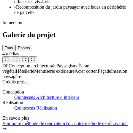
effacer les vis-à-vis
•
Recomposition du jardin paysager avec haies en périphérie
de parcelle
Immersion
Galerie du projet
Tous
Photos
4
médias
DP
Conception architecturale
Paysagisme
Écran
végétal
Hôtellerie
Menuiserie extérieure
Acier corten
Façade
Insertion
paysagère
Crédits projet
Conception
Quintesens Architecture d'Intérieur
Réalisation
Quintesens Réalisation
En savoir plus
Voir notre méthode de rénovation
Voir notre méthode de rénovation