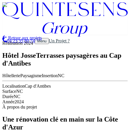
Aller au contenu principal
Aller au contenu principal
Retour aux projets
04 23 35 80 74
Un Projet ?
Menu
Réalisation
2024
Hôtel Josse
Terrasses paysagères au Cap
d'Antibes
Hôtellerie
Paysagisme
Insertion
NC
Localisation
Cap d'Antibes
Surface
NC
Durée
NC
Année
2024
À propos du projet
Une rénovation clé en main sur la Côte
d'Azur