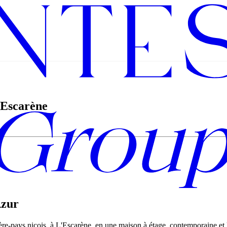
'Escarène
Azur
ière-pays niçois, à L'Escarène, en une maison à étage, contemporaine et