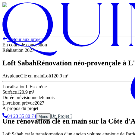
Aller au contenu principal
Aller au contenu principal
Retour aux projets
En cours de conception
Réalisation
2027
Loft Sabah
Rénovation néo-provençale à L
Atypique
Clé en main
Loft
120,9 m²
Localisation
L'Escarène
Surface
120,9 m²
Durée prévisionnelle
6 mois
Livraison prévue
2027
À propos du projet
04 23 35 80 74
Un Projet ?
Menu
Une rénovation clé en main sur la Côte d'
Loft Sabah est la transformation d'un ancien volume atypique de l'arr