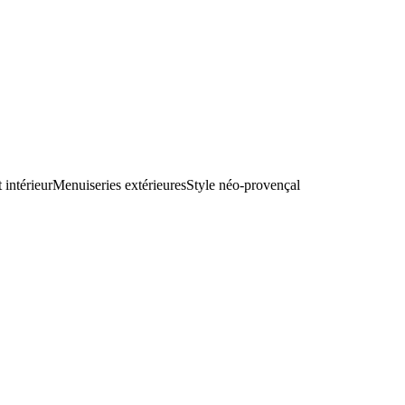
intérieur
Menuiseries extérieures
Style néo-provençal